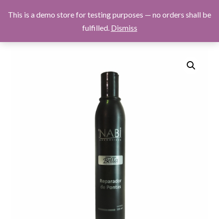
Skip
Nabi Cosméticos
This is a demo store for testing purposes — no orders shall be
Men
to
fulfilled.
Dismiss
content